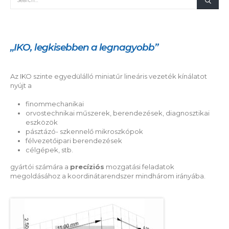
„IKO, legkisebben a legnagyobb”
Az IKO szinte egyedülálló miniatűr lineáris vezeték kínálatot
nyújt a
finommechanikai
orvostechnikai műszerek, berendezések, diagnosztikai
eszközök
pásztázó- szkennelő mikroszkópok
félvezetőipari berendezések
célgépek, stb.
gyártói számára a
precíziós
mozgatási feladatok
megoldásához a koordinátarendszer mindhárom irányába.