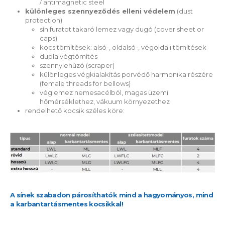
/ antimagnetic steel
különleges szennyeződés elleni védelem
(dust
protection)
sín furatot takaró lemez vagy dugó (cover sheet or
caps)
kocsitömítések: alsó-, oldalsó-, végoldali tömítések
dupla végtömítés
szennylehúzó (scraper)
különleges végkialakítás porvédő harmonika részére
(female threads for bellows)
véglemez nemesacélból, magas üzemi
hőmérséklethez, vákuum környezethez
rendelhető kocsik széles köre:
A sínek szabadon párosíthatók mind a hagyományos, mind
a karbantartásmentes kocsikkal!