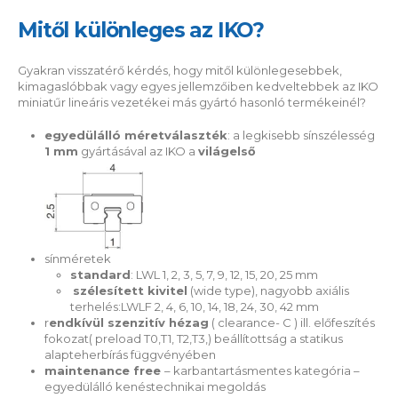
Mitől különleges az IKO?
Gyakran visszatérő kérdés, hogy mitől különlegesebbek,
kimagaslóbbak vagy egyes jellemzőiben kedveltebbek az IKO
miniatűr lineáris vezetékei más gyártó hasonló termékeinél?
egyedülálló méretválaszték
: a legkisebb sínszélesség
1 mm
gyártásával az IKO a
világels
ő
sínméretek
standard
: LWL 1, 2, 3, 5, 7, 9, 12, 15, 20, 25 mm
szélesített kivitel
(wide type), nagyobb axiális
terhelés:LWLF 2, 4, 6, 10, 14, 18, 24, 30, 42 mm
r
endkívül szenzitív hézag
( clearance- C ) ill. előfeszítés
fokozat( preload T0,T1, T2,T3,) beállítottság a statikus
alapteherbírás függvényében
maintenance free
– karbantartásmentes kategória –
egyedülálló kenéstechnikai megoldás