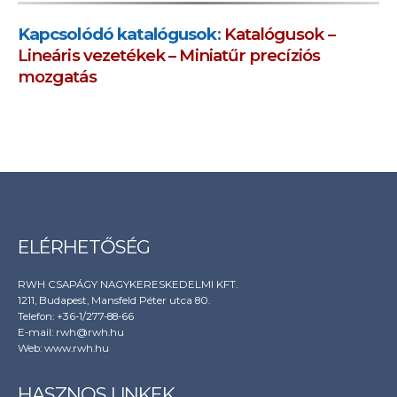
Kapcsolódó katalógusok
:
Katalógusok –
Lineáris vezetékek – Miniatűr precíziós
mozgatás
ELÉRHETŐSÉG
RWH CSAPÁGY NAGYKERESKEDELMI KFT.
1211, Budapest, Mansfeld Péter utca 80.
Telefon: +36-1/277-88-66
E-mail: rwh@rwh.hu
Web:
www.rwh.hu
HASZNOS LINKEK