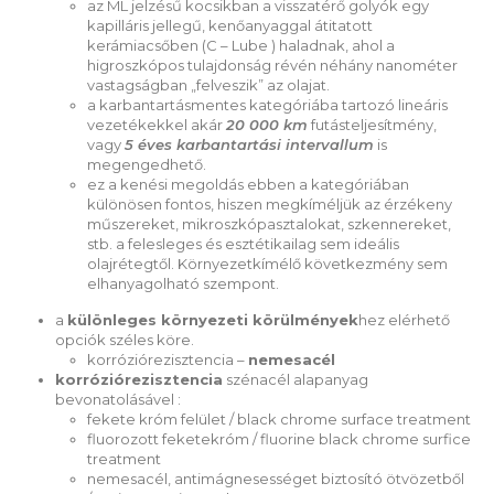
az ML jelzésű kocsikban a visszatérő golyók egy
kapilláris jellegű, kenőanyaggal átitatott
kerámiacsőben (C – Lube ) haladnak, ahol a
higroszkópos tulajdonság révén néhány nanométer
vastagságban „felveszik” az olajat.
a karbantartásmentes kategóriába tartozó lineáris
vezetékekkel akár
20 000 km
futásteljesítmény,
vagy
5 éves karbantartási intervallum
is
megengedhető.
ez a kenési megoldás ebben a kategóriában
különösen fontos, hiszen megkíméljük az érzékeny
műszereket, mikroszkópasztalokat, szkennereket,
stb. a felesleges és esztétikailag sem ideális
olajrétegtől. Környezetkímélő következmény sem
elhanyagolható szempont.
a
különleges környezeti körülmények
hez elérhető
opciók széles köre.
korróziórezisztencia –
nemesacél
korróziórezisztencia
szénacél alapanyag
bevonatolásável :
fekete króm felület / black chrome surface treatment
fluorozott feketekróm / fluorine black chrome surfice
treatment
nemesacél, antimágnesességet biztosító ötvözetből