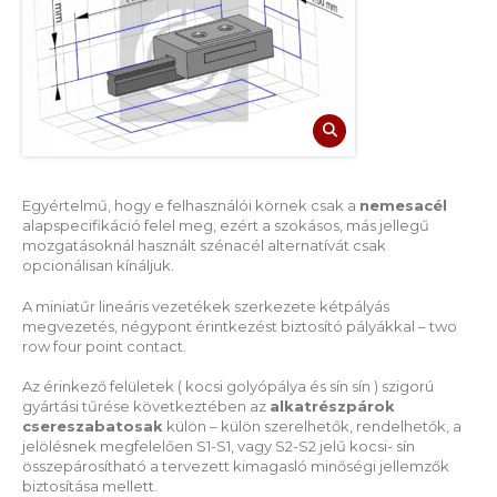
Egyértelmű, hogy e felhasználói körnek csak a
nemesacél
alapspecifikáció felel meg, ezért a szokásos, más jellegű
mozgatásoknál használt szénacél alternatívát csak
opcionálisan kínáljuk.
A miniatűr lineáris vezetékek szerkezete kétpályás
megvezetés, négypont érintkezést biztosító pályákkal – two
row four point contact.
Az érinkező felületek ( kocsi golyópálya és sín sín ) szigorú
gyártási tűrése következtében az
alkatrészpárok
csereszabatosak
külön – külön szerelhetők, rendelhetők, a
jelölésnek megfelelően S1-S1, vagy S2-S2 jelű kocsi- sín
összepárosítható a tervezett kimagasló minőségi jellemzők
biztosítása mellett.