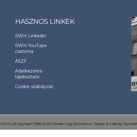
HASZNOS LINKEK
RWH Linkedin
RWH YouTube
csatorna
ÁSZF
Adatkezelési
tájékoztató
Cookie szabályzat
WH.hu © copyright 1998-2020. Minden Jog Fenntartva. Design & Code by Samad