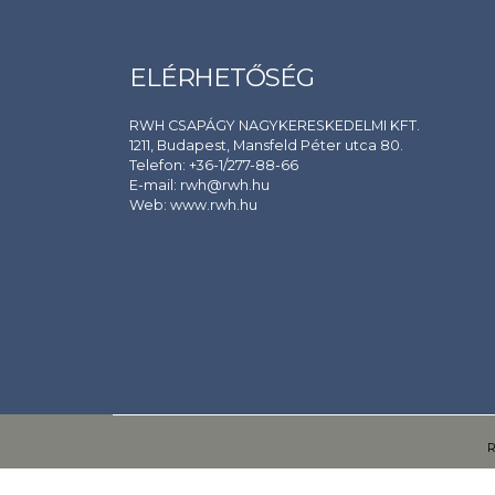
ELÉRHETŐSÉG
RWH CSAPÁGY NAGYKERESKEDELMI KFT.
1211, Budapest, Mansfeld Péter utca 80.
Telefon: +36-1/277-88-66
E-mail: rwh@rwh.hu
Web:
www.rwh.hu
R