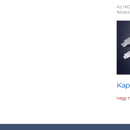
Az IKO
felüle
Kap
nagy m