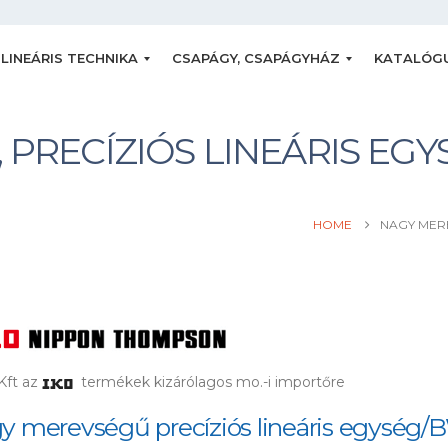
LINEÁRIS TECHNIKA
CSAPÁGY, CSAPÁGYHÁZ
KATALÓG
PRECÍZIÓS LINEÁRIS EGY
HOME
NAGY MERE
ft az
termékek kizárólagos mo.-i importőre
y merevségű precíziós lineáris egység/