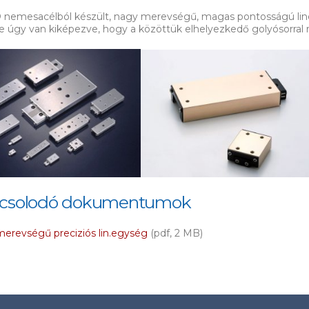
 nemesacélból készült, nagy merevségű, magas pontosságú lin
te úgy van kiképezve, hogy a közöttük elhelyezkedő golyósorral 
csolodó dokumentumok
erevségű preciziós lin.egység
(pdf, 2 MB)