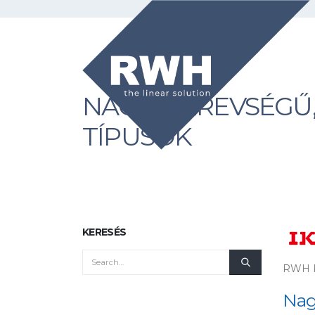
NAGY MEREVSÉGŰ, 
TÍPUSOK
KERESÉS
RWH K
Nag