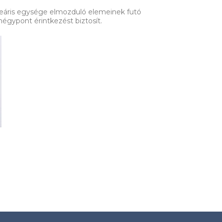
eáris egysége elmozduló elemeinek futó
négypont érintkezést biztosít.