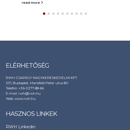
read more
ELÉRHETŐSÉG
RWH CSAPÁGY NAGYKERESKEDELMI KFT.
1211, Budapest, Mansfeld Péter utca 80.
Telefon: +36-1/277-88-66
E-mail: rwh@rwh.hu
Web:
www.rwh.hu
HASZNOS LINKEK
RWH Linkedin