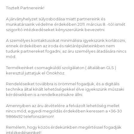
Tisztelt Partnereink!
A járványhelyzet súlyosbodása miatt partnereink és
munkatársaink védelme érdekében 2011. március 8. -tól ismét
szigorító intézkedéseket kényszerülünk bevezetni.
A személyes kontaktusokat minimálisra igyekszünk korlátozni,
ennek érdekében az iroda és raktárépületeinkben nem
tudunk partnereket fogadni, az áru személyes átadására nincs
mód.
Termékeinket csomagküldő szolgálaton ( általában GLS )
keresztül juttatjuk el Önökhöz.
Rendeléseiket továbbra is örömmel fogadjuk, és a digitális
technika által kínált lehetőségekkel élve igyekszünk műszaki
kérdésekben is a rendelkezésükre állni.
Amennyiben az áru átvételére a felvázolt lehetőség mellet
nincs mód, egyedi megoldás érdekében keressen a +36-30
9866492 telefonszámon!
Remélem, hogy közös érdekünkben megértéssel fogadják
intézkedéseinket!