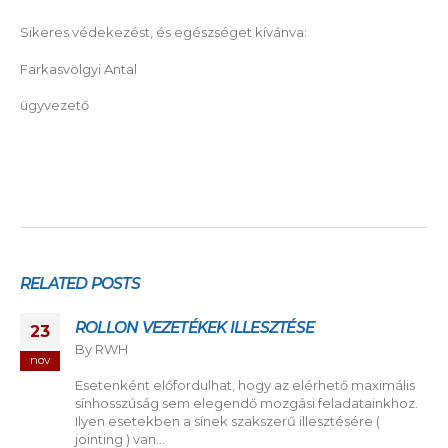
Sikeres védekezést, és egészséget kívánva:
Farkasvölgyi Antal
ügyvezető
RELATED
POSTS
Pénteki meeting
04
By
RWH
aug
aximális
Ki mondta, hogy egy megbeszélés csak unalm
ainkhoz.
kényelmetlen lehet? Kedves partnereinkkel 
e (
öröm találkozni, kötetlen és kényelmes
környezetben. nyári hangulatban