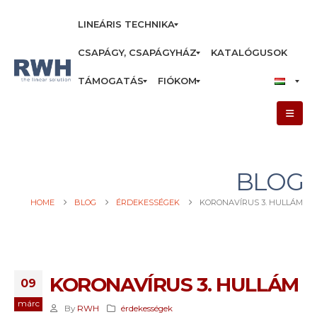
LINEÁRIS TECHNIKA
CSAPÁGY, CSAPÁGYHÁZ
KATALÓGUSOK
TÁMOGATÁS
FIÓKOM
BLOG
HOME
BLOG
ÉRDEKESSÉGEK
KORONAVÍRUS 3. HULLÁM
KORONAVÍRUS 3. HULLÁM
09
márc
By
RWH
érdekességek