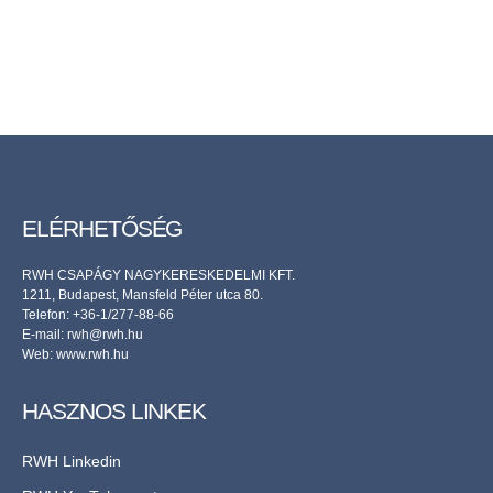
ELÉRHETŐSÉG
RWH CSAPÁGY NAGYKERESKEDELMI KFT.
1211, Budapest, Mansfeld Péter utca 80.
Telefon: +36-1/277-88-66
E-mail: rwh@rwh.hu
Web:
www.rwh.hu
HASZNOS LINKEK
RWH Linkedin