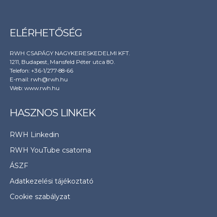
ELÉRHETŐSÉG
RWH CSAPÁGY NAGYKERESKEDELMI KFT.
1211, Budapest, Mansfeld Péter utca 80.
Telefon: +36-1/277-88-66
E-mail: rwh@rwh.hu
Web:
www.rwh.hu
HASZNOS LINKEK
RWH Linkedin
RWH YouTube csatorna
ÁSZF
Adatkezelési tájékoztató
Cookie szabályzat