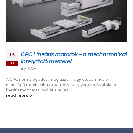
CPC Lineáris motorok – a mechatronikai
13
integráció mesterei
okt
By
RWH
A CPC nem elégedett meg azzal, hogy csupán kiváló
minőségű mechanikus alkatrészeket gyártson.A vállalat a
lineáris mozgatás jövőjét a teljes...
read more