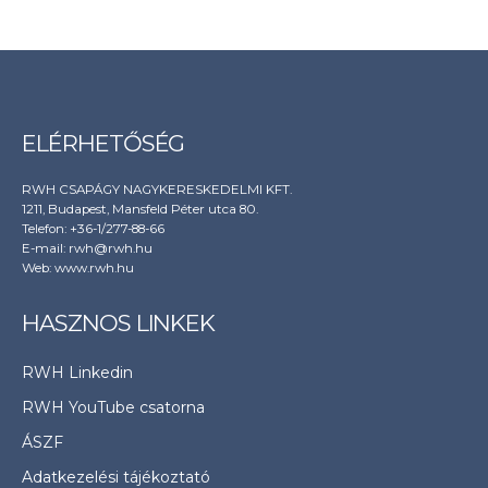
ELÉRHETŐSÉG
RWH CSAPÁGY NAGYKERESKEDELMI KFT.
1211, Budapest, Mansfeld Péter utca 80.
Telefon: +36-1/277-88-66
E-mail: rwh@rwh.hu
Web:
www.rwh.hu
HASZNOS LINKEK
RWH Linkedin
RWH YouTube csatorna
ÁSZF
Adatkezelési tájékoztató