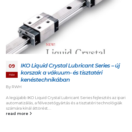
IKO Liquid Crystal Lubricant Series – új
09
korszak a vákuum- és tisztatéri
nov
kenéstechnikában
By
RWH
A legújabb IKO Liquid Crystal Lubricant Series fejlesztés az ipari
automatizálás, a félvezetőgyártás és a tisztatéri technológiák
számára kínál áttörést....
read more