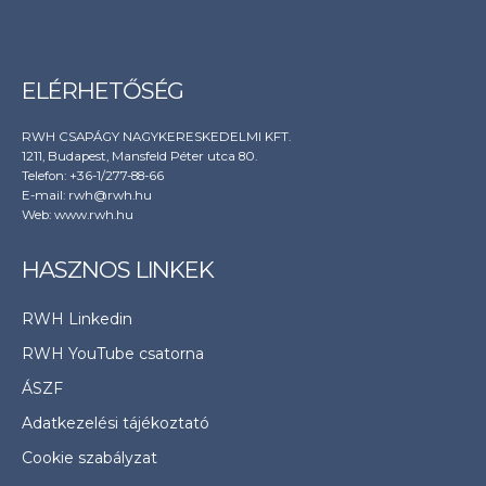
ELÉRHETŐSÉG
RWH CSAPÁGY NAGYKERESKEDELMI KFT.
1211, Budapest, Mansfeld Péter utca 80.
Telefon: +36-1/277-88-66
E-mail: rwh@rwh.hu
Web:
www.rwh.hu
HASZNOS LINKEK
RWH Linkedin
RWH YouTube csatorna
ÁSZF
Adatkezelési tájékoztató
Cookie szabályzat