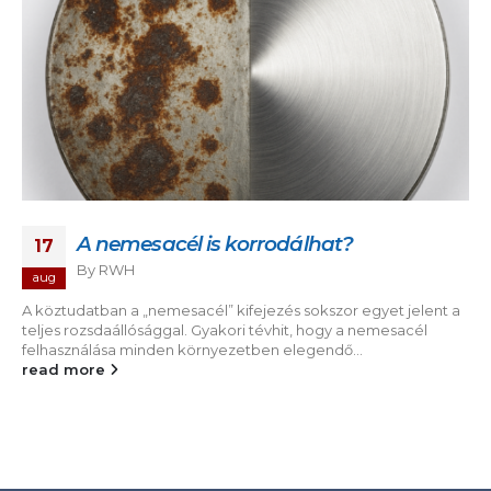
A nemesacél is korrodálhat?
17
By
RWH
aug
A köztudatban a „nemesacél” kifejezés sokszor egyet jelent a
teljes rozsdaállósággal. Gyakori tévhit, hogy a nemesacél
felhasználása minden környezetben elegendő...
read more