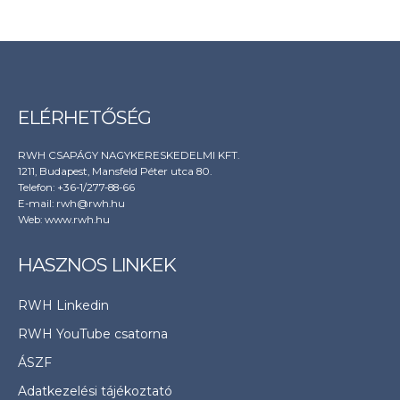
ELÉRHETŐSÉG
RWH CSAPÁGY NAGYKERESKEDELMI KFT.
1211, Budapest, Mansfeld Péter utca 80.
Telefon: +36-1/277-88-66
E-mail: rwh@rwh.hu
Web:
www.rwh.hu
HASZNOS LINKEK
RWH Linkedin
RWH YouTube csatorna
ÁSZF
Adatkezelési tájékoztató