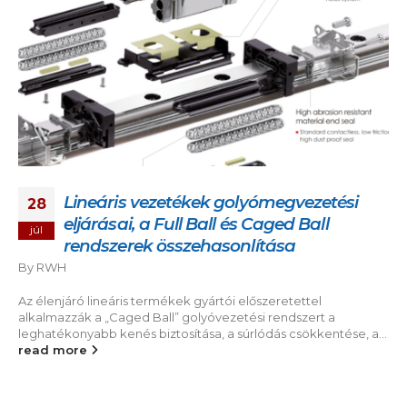
Lineáris vezetékek golyómegvezetési
28
eljárásai, a Full Ball és Caged Ball
júl
rendszerek összehasonlítása
By
RWH
Az élenjáró lineáris termékek gyártói előszeretettel
alkalmazzák a „Caged Ball” golyóvezetési rendszert a
leghatékonyabb kenés biztosítása, a súrlódás csökkentése, a...
read more