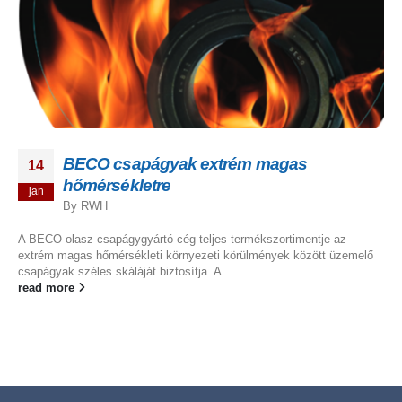
BECO csapágyak extrém magas
14
hőmérsékletre
jan
By
RWH
A BECO olasz csapágygyártó cég teljes termékszortimentje az
extrém magas hőmérsékleti környezeti körülmények között üzemelő
csapágyak széles skáláját biztosítja. A...
read more