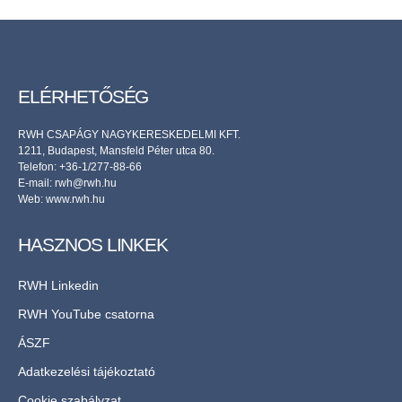
ELÉRHETŐSÉG
RWH CSAPÁGY NAGYKERESKEDELMI KFT.
1211, Budapest, Mansfeld Péter utca 80.
Telefon: +36-1/277-88-66
E-mail: rwh@rwh.hu
Web:
www.rwh.hu
HASZNOS LINKEK
RWH Linkedin
RWH YouTube csatorna
ÁSZF
Adatkezelési tájékoztató
Cookie szabályzat