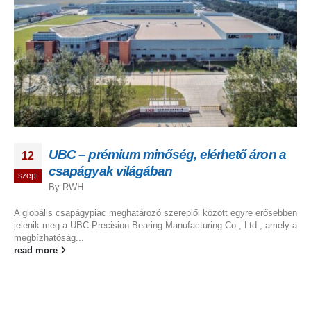
UBC – prémium minőség, elérhető áron a
12
csapágyak világában
szept
By
RWH
A globális csapágypiac meghatározó szereplői között egyre erősebben
jelenik meg a UBC Precision Bearing Manufacturing Co., Ltd., amely a
megbízhatóság...
read more