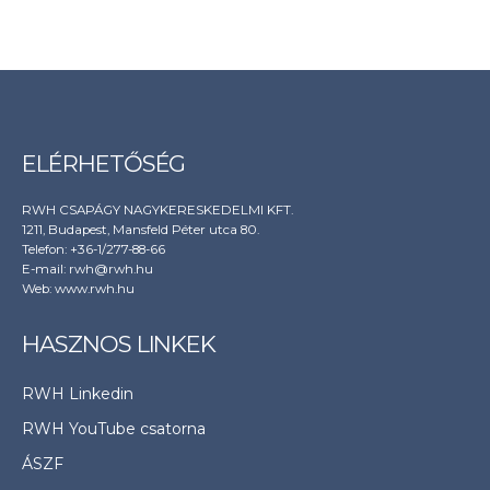
ELÉRHETŐSÉG
RWH CSAPÁGY NAGYKERESKEDELMI KFT.
1211, Budapest, Mansfeld Péter utca 80.
Telefon: +36-1/277-88-66
E-mail: rwh@rwh.hu
Web:
www.rwh.hu
HASZNOS LINKEK
RWH Linkedin
RWH YouTube csatorna
ÁSZF