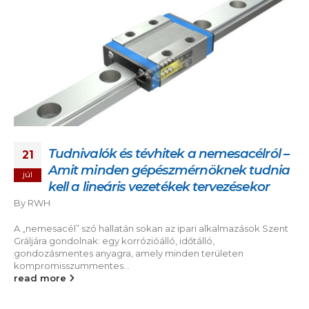
Tudnivalók és tévhitek a nemesacélról –
21
Amit minden gépészmérnöknek tudnia
júl
kell a lineáris vezetékek tervezésekor
By
RWH
A „nemesacél” szó hallatán sokan az ipari alkalmazások Szent
Gráljára gondolnak: egy korrózióálló, időtálló,
gondozásmentes anyagra, amely minden területen
kompromisszummentes...
read more