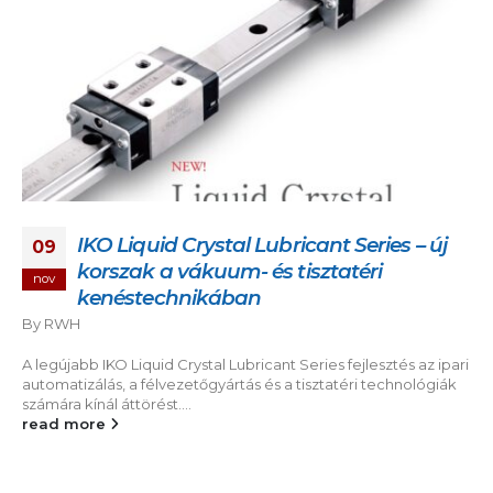
IKO Liquid Crystal Lubricant Series – új
09
korszak a vákuum- és tisztatéri
nov
kenéstechnikában
By
RWH
A legújabb IKO Liquid Crystal Lubricant Series fejlesztés az ipari
automatizálás, a félvezetőgyártás és a tisztatéri technológiák
számára kínál áttörést....
read more