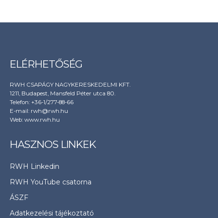
ELÉRHETŐSÉG
RWH CSAPÁGY NAGYKERESKEDELMI KFT.
1211, Budapest, Mansfeld Péter utca 80.
Telefon: +36-1/277-88-66
E-mail: rwh@rwh.hu
Web:
www.rwh.hu
HASZNOS LINKEK
RWH Linkedin
RWH YouTube csatorna
ÁSZF
Adatkezelési tájékoztató