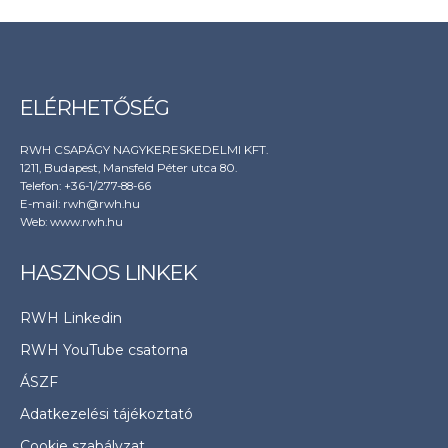
ELÉRHETŐSÉG
RWH CSAPÁGY NAGYKERESKEDELMI KFT.
1211, Budapest, Mansfeld Péter utca 80.
Telefon: +36-1/277-88-66
E-mail: rwh@rwh.hu
Web:
www.rwh.hu
HASZNOS LINKEK
RWH Linkedin
RWH YouTube csatorna
ÁSZF
Adatkezelési tájékoztató
Cookie szabályzat