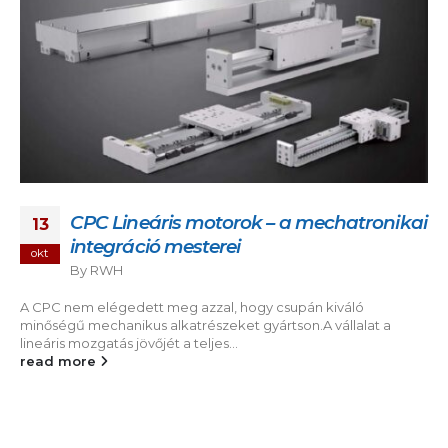
CPC Lineáris motorok – a mechatronikai
13
integráció mesterei
okt
By
RWH
A CPC nem elégedett meg azzal, hogy csupán kiváló
minőségű mechanikus alkatrészeket gyártson.A vállalat a
lineáris mozgatás jövőjét a teljes...
read more