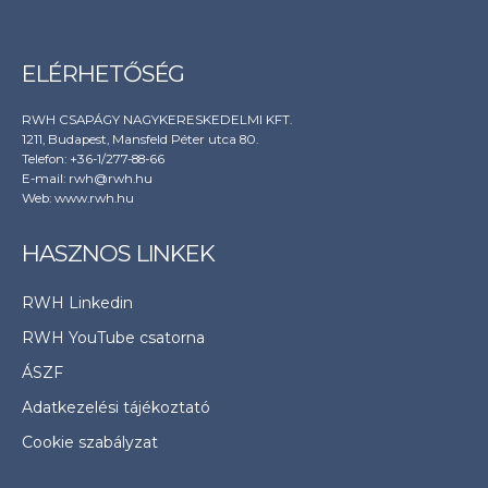
ELÉRHETŐSÉG
RWH CSAPÁGY NAGYKERESKEDELMI KFT.
1211, Budapest, Mansfeld Péter utca 80.
Telefon: +36-1/277-88-66
E-mail: rwh@rwh.hu
Web:
www.rwh.hu
HASZNOS LINKEK
RWH Linkedin
RWH YouTube csatorna
ÁSZF
Adatkezelési tájékoztató
Cookie szabályzat