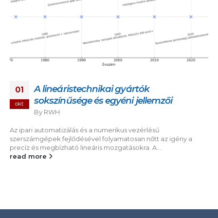
A lineáristechnikai gyártók
01
sokszínűsége és egyéni jellemzői
okt
By
RWH
Az ipari automatizálás és a numerikus vezérlésű
szerszámgépek fejlődésével folyamatosan nőtt az igény a
precíz és megbízható lineáris mozgatásokra. A...
read more